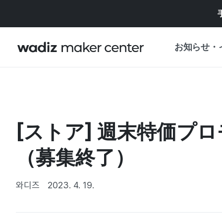
お知らせ・
お知らせ
WADIZ
企画展・特典
[ストア] 週末特価プ
プレスリリース
マイワディズ
企画展カレンダ
（募集終了）
重要なお知らせ
セキュリティセ
支援事業
와디즈
2023. 4. 19.