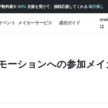
手数料最大
90%
支援を受けて、挑戦応援してくれる
味方探し
wa
イベント
メイカーサービス
成功ガイド
は
メイカー向けサポートサ
クラウドファンディング
はじめ
ービス
成功ガイド
WADIZ 広告センター ↗︎
サービスガイド
タイプ
体験型
ロモーションへの参加メ
ヘルプセンター ↗︎
WADIZ・スクール
創作型
ー
WADIZアワード ↗︎
成功ストーリー
ビジネ
ンター
FOR GLOBAL MAKER
クラウ
英語ガイド
・イン
中国語ガイド
韓国語ガイド