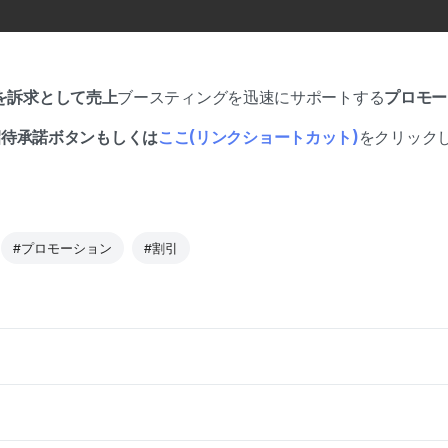
」を訴求として売上
ブースティングを迅速にサポートする
プロモー
招待承諾ボタンもしくは
ここ(リンクショートカット)
をクリック
#プロモーション
#割引