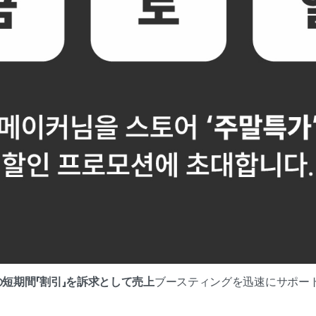
の短期間
「割引」を訴求として売上
ブースティングを迅速にサポー