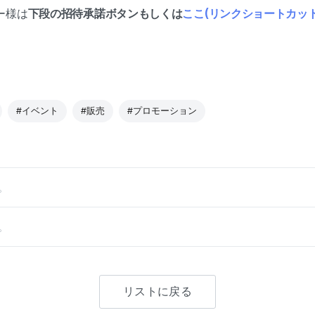
ー様は
下段の招待承諾ボタンもしくは
ここ(リンクショートカット
#イベント
#販売
#プロモーション
。
。
リストに戻る