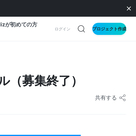
dizが初めての方
プロジェクト作成
ログイン
の一歩ガイド
別ガイド
ール（募集終了）
ス向け
共有する
ドファンディング
サイト