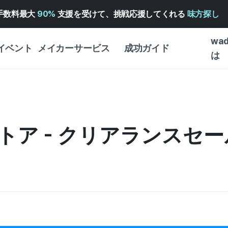
手数料最大
90%
支援を受けて、挑戦応援してくれる
味方探し
wa
イベント
メイカーサービス
成功ガイド
は
メイカー向けサポートサ
クラウドファンディング
はじめ
ービス
成功ガイド
WADIZ 広告センター ↗︎
サービスガイド
タイプ
体験型
ストア - クリアランスセ
ヘルプセンター ↗︎
WADIZ・スクール
創作型
ー
WADIZアワード ↗︎
成功ストーリー
ビジネ
ンター
FOR GLOBAL MAKER
クラウ
英語ガイド
・イン
中国語ガイド
韓国語ガイド