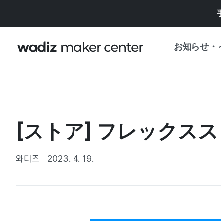
お知らせ・
お知らせ
WADIZ
企画展・特典
[ストア] フレックス
プレスリリース
マイワディズ
企画展カレンダ
와디즈
2023. 4. 19.
重要なお知らせ
セキュリティセ
支援事業