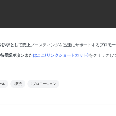
」を訴求として売上
ブースティングを迅速にサポートする
プロモー
招待受諾ボタンまた
はここ(リンクショートカット)
をクリックし
ール
#販売
#プロモーション