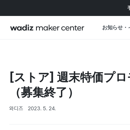
お知らせ・
お知らせ
WADIZ
企画展・特典
[ストア] 週末特価プ
プレスリリース
マイワディズ
企画展カレンダ
（募集終了）
重要なお知らせ
セキュリティセ
支援事業
와디즈
2023. 5. 24.