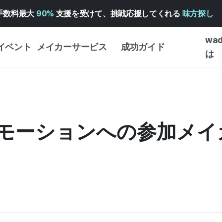
手数料最大
90%
支援を受けて、挑戦応援してくれる
味方探し
wa
イベント
メイカーサービス
成功ガイド
は
メイカー向けサポートサ
クラウドファンディング
はじめ
ービス
成功ガイド
WADIZ 広告センター ↗︎
サービスガイド
タイプ
体験型
ロモーションへの参加メ
ヘルプセンター ↗︎
WADIZ・スクール
創作型
ー
WADIZアワード ↗︎
成功ストーリー
ビジネ
ンター
FOR GLOBAL MAKER
クラウ
英語ガイド
・イン
中国語ガイド
韓国語ガイド