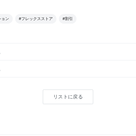
ション
#フレックスストア
#割引
。
。
リストに戻る