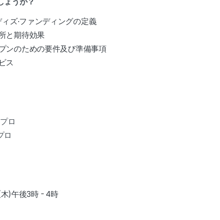
しょうか？
ディズ·ファンディングの定義
所と期待効果
プンのための要件及び準備事項
ビス
 プロ
プロ
3(木)午後3時 - 4時