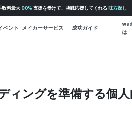
手数料最大
90%
支援を受けて、挑戦応援してくれる
味方探し
wa
イベント
メイカーサービス
成功ガイド
は
メイカー向けサポートサ
クラウドファンディング
はじめ
ービス
成功ガイド
WADIZ 広告センター ↗︎
サービスガイド
タイプ
体験型
ヘルプセンター ↗︎
WADIZ・スクール
創作型
ー
WADIZアワード ↗︎
成功ストーリー
ディングを準備する個人
ビジネ
ンター
FOR GLOBAL MAKER
クラウ
英語ガイド
・イン
中国語ガイド
韓国語ガイド