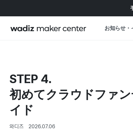
お知らせ・
お知らせ
WADIZ
企画展・特典
STEP 4.
プレスリリース
マイワディズ
企画展カレンダ
初めてクラウドファン
重要なお知らせ
セキュリティセ
イド
支援事業
와디즈
2026.07.06