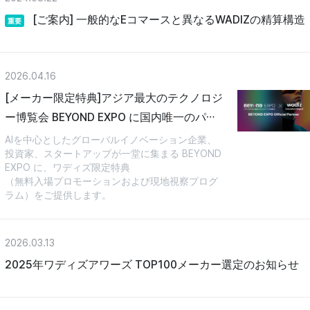
[ご案内] 一般的なEコマースと異なるWADIZの精算構造
重要
2026.04.16
[メーカー限定特典]アジア最大のテクノロジ
ー博覧会 BEYOND EXPO に国内唯一のパー
トナーとして参加
AIを中心としたグローバルイノベーション企業、
投資家、スタートアップが一堂に集まる BEYOND
EXPO に、ワディズ限定特典
（無料入場プロモーションおよび現地視察プログ
ラム）をご提供します。
2026.03.13
2025年ワディズアワーズ TOP100メーカー選定のお知らせ