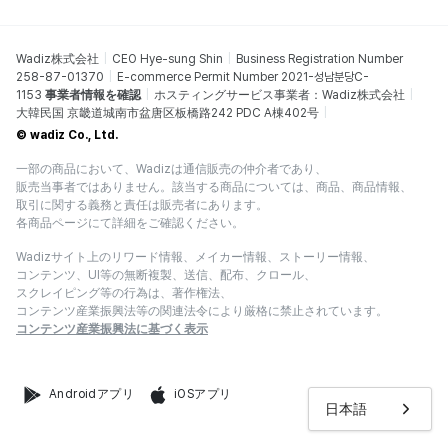
Wadiz株式会社
CEO Hye-sung Shin
Business Registration Number
258-87-01370
E-commerce Permit Number 2021-성남분당C-
1153
事業者情報を確認
ホスティングサービス事業者：Wadiz株式会社
大韓民国 京畿道城南市盆唐区板橋路242 PDC A棟402号
© wadiz Co., Ltd.
一部の商品において、Wadizは通信販売の仲介者であり、
販売当事者ではありません。該当する商品については、商品、商品情報、
取引に関する義務と責任は販売者にあります。
各商品ページにて詳細をご確認ください。
Wadizサイト上のリワード情報、メイカー情報、ストーリー情報、
コンテンツ、UI等の無断複製、送信、配布、クロール、
スクレイピング等の行為は、著作権法、
コンテンツ産業振興法等の関連法令により厳格に禁止されています。
コンテンツ産業振興法に基づく表示
Androidアプリ
iOSアプリ
日本語