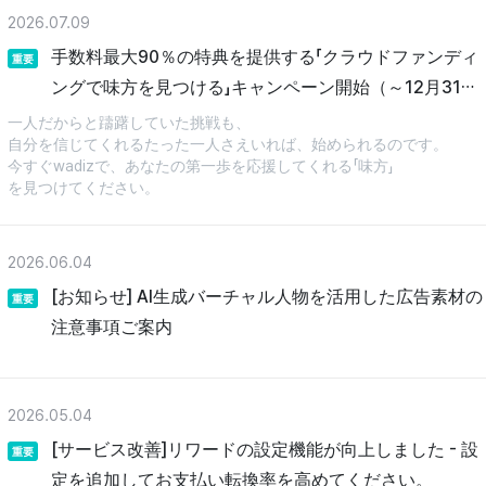
2026.07.09
手数料最大90％の特典を提供する「クラウドファンディ
重要
ングで味方を見つける」キャンペーン開始（～12月31
日）
一人だからと躊躇していた挑戦も、
自分を信じてくれるたった一人さえいれば、始められるのです。
今すぐwadizで、あなたの第一歩を応援してくれる「味方」
を見つけてください。
2026.06.04
[お知らせ] AI生成バーチャル人物を活用した広告素材の
重要
注意事項ご案内
2026.05.04
[サービス改善]リワードの設定機能が向上しました - 設
重要
定を追加してお支払い転換率を高めてください。