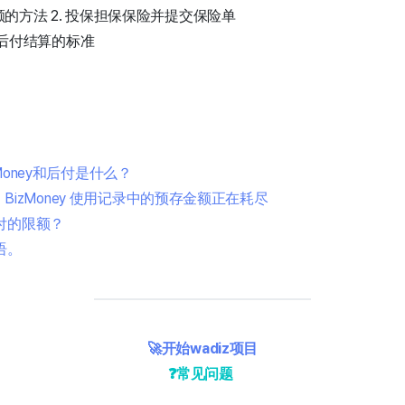
的方法 2. 投保担保保险并提交保险单
选择后付结算的标准
zMoney和后付是什么？
束后，BizMoney 使用记录中的预存金额正在耗尽
付的限额？
语。
🚀开始wadiz项目
❓常见问题