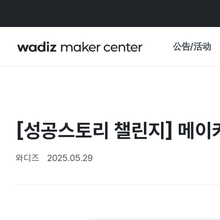
公告/活动
公告
WADIZ
主题展·优惠
[성공스토리 챌린지] 메이커
新闻稿
我的 WADIZ
特展日历
와디즈
2025.05.29
重要更新
信任中心
资助项目