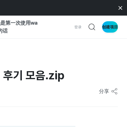
是第一次使用wa
创建项目
登录
z的话
南
南
후기 모음.zip
分享
察