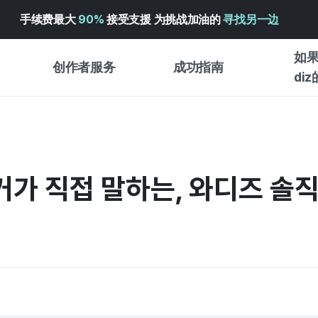
手续费最大
90%
接受支援 为挑战加油的
寻找另一边
如果
创作者服务
成功指南
di
创作者支持服务
众筹成功指南
入门指
WADIZ 广告中心 ↗︎
服务指南
各类指
体验型
가 직접 말하는, 와디즈 솔직 
帮助中心 ↗︎
WADIZ SCHOOL
创作型
WADIZ 奖励 ↗︎
成功项目故事
商务型
面向全球创客
众筹洞
英语指南
中文指南
韩语指南