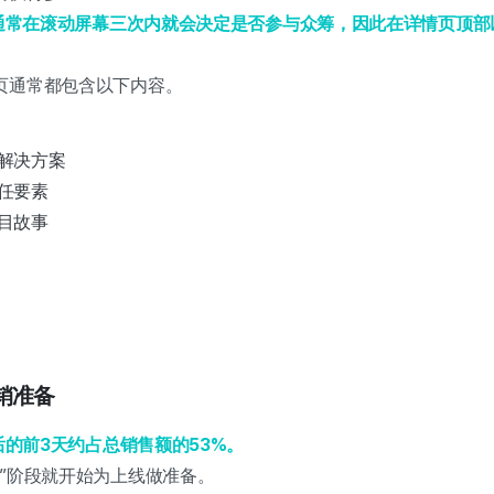
用户通常在滚动屏幕三次内就会决定是否参与众筹，因此在详情页顶
页通常都包含以下内容。
解决方案
任要素
目故事
营销准备
线后的前3天约占总销售额的53%。
”阶段就开始为上线做准备。