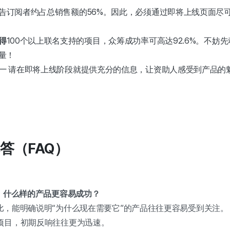
告订阅者约占总销售额的56%。因此，必须通过即将上线页面尽
得
100个以上联名支持的项目，众筹成功率可高达92.6%。不妨
量！
— 请在即将上线阶段就提供充分的信息，让资助人感受到产品的
解答（FAQ）
台上，什么样的产品更容易成功？
”相比，能明确说明“为什么现在需要它”的产品往往更容易受到关注。
项目，初期反响往往更为迅速。