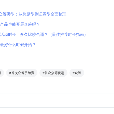
众筹类型：从奖励型到证券型全面梳理
有产品也能开展众筹吗？
筹活动时长，多久比较合适？（最佳推荐时长指南）
筹最好什么时候开始？
额
#首次众筹手续费
#首次众筹优惠
#众筹