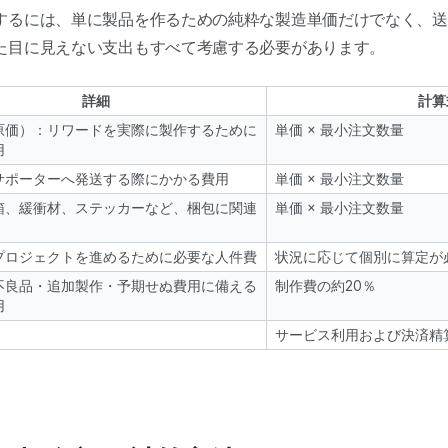
するには、単に製品を作るための純粋な製造単価だけでなく、送
た目に見えない支出もすべて考慮する必要があります。
詳細
計算
原価）：リワードを実際に製作するために
単価 × 最小注文数量
用
サポーターへ発送する際にかかる費用
単価 × 最小注文数量
箱、緩衝材、ステッカーなど、梱包に関連
単価 × 最小注文数量
プロジェクトを進めるために必要な人件費
状況に応じて個別に算定が
不良品・追加製作・予期せぬ費用に備える
制作費の約20％
用
サービス利用および決済精