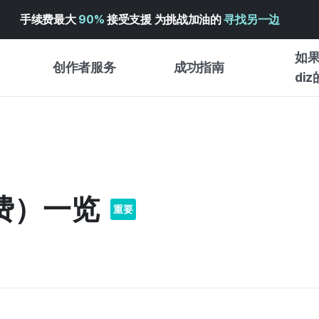
手续费最大
90%
接受支援 为挑战加油的
寻找另一边
如果
创作者服务
成功指南
di
创作者支持服务
众筹成功指南
众筹洞
WADIZ 广告中心 ↗︎
服务指南
WADI
众筹
帮助中心 ↗︎
WADIZ SCHOOL
续费）一览
预购
WADIZ 奖励 ↗︎
成功项目故事
重要
商店
面向全球创客
入门指
英语指南
体验型
中文指南
创作型
韩语指南
商务型