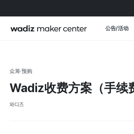
公告/活动
公告
WADIZ
主题展·优惠
众筹·预购
新闻稿
我的 WADIZ
Wadiz收费方案（手
特展日历
重要更新
信任中心
와디즈
资助项目