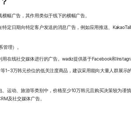
？
线横幅广告，其作用类似于线下的横幅广告。
特定日期向特定客户发送的消息广告，例如应用推送、KakaoTa
系管理）。
在线社交媒体进行的广告。wadiz提供基于Facebook和Insta
活等1~3万韩元价位的低关注度商品，建议采用能向大量人群展示
电、运动、旅游等类别中，价格至少10万韩元且购买决策较为谨
CRM及社交媒体广告。