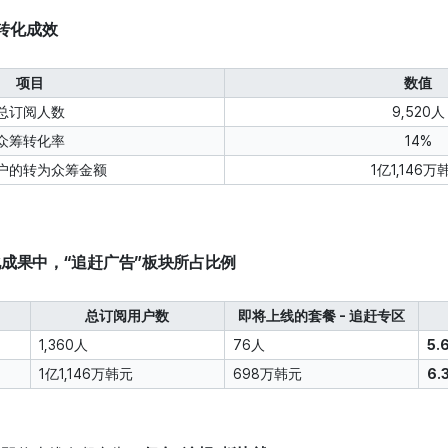
筹转化成效
项目
数值
总订阅人数
9,520人
众筹转化率
14%
户的转为众筹金额
1亿1,146万
化成果中，“追赶广告”板块所占比例
总订阅用户数
即将上线的套餐 - 追赶专区
1,360人
76人
5.
1亿1,146万韩元
698万韩元
6.