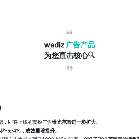
wadiz
广告产品
为您直击核心
🔍
！
新增，即将上线的套餐广告
曝光范围进一步扩大
。
降低74
%，成效显著提升
。