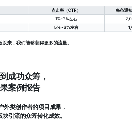
点击率（CTR）
每条通知
1%~2%左右
2,
5%~6%左右
1
改版以来，我们能够获得更多的流量。
知到成功众筹，
成果案例报告
·户外类创作者的项目成果，
”板块引流的众筹转化成效。