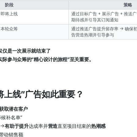
阶段
策略
即将上线
通过目标广告 + 展示广告 + 推
期待感并引导其订阅通知
本轮众筹
通过推送广告提升留存率 → 确保初
告营造热潮并引导参与
不仅仅是一次展示就结束了
实际参与众筹的“精心设计的旅程”至关重要。
即将上线”广告如此重要？
获取潜在客户
筹候补名单”
 →
有助于提升
达成率并
营造
直至项目结束的
热潮感
带动销售额