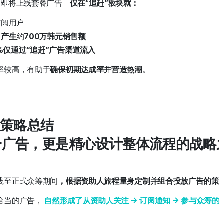
次即将上线套餐广告，
仅在“追赶”板块就：
订阅用户
→
产生
约
700万韩元销售额
%仅通过“追赶”广告渠道流入
率较高，有助于
确保初期达成率并营造热潮
。
告策略总结
单一广告，更是精心设计整体流程的战略
线至正式众筹期间
，根据资助人旅程量身定制并组合投放广告的策
恰当的广告，
自然形成了从资助人关注 → 订阅通知 → 参与众筹