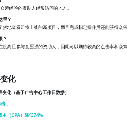
？
有丰富众筹经验的资助人经常访问的地方。
这里？
一目了然地查看即将上线的新项目，而且完成指定操作后还能获得众
果？
给关注度高且参与意愿强的资助人，因此可以期待较高的点击率和众
的变化
果变化（基于广告中心工作日数据）
5倍，
成本（CPA）降低74%