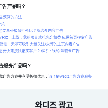
z的广告产品吗？
告预算的方法
种类
 #1. 想要享受极致性价比？就选多内容广告！
#2 wadiz一上线，我的项目就抢先亮相😍 应用首页弹窗广告
 #3. 仅需一天即可吸引大量关注/众筹的主页内容广告！
#4] 想要快速接触忠实客户？即将上线/众筹套餐广告
广告服务产品吗？
取广告方案并享受折扣优惠，
请了解wadiz广告方案服务