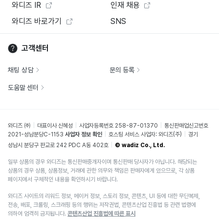
와디즈 IR
인재 채용
와디즈 바로가기
SNS
고객센터
채팅 상담
문의 등록
도움말 센터
와디즈 ㈜
대표이사 신혜성
사업자등록번호 258-87-01370
통신판매업신고번호
2021-성남분당C-1153
사업자 정보 확인
호스팅 서비스 사업자: 와디즈(주)
경기
성남시 분당구 판교로 242 PDC A동 402호
© wadiz Co., Ltd.
일부 상품의 경우 와디즈는 통신판매중개자이며 통신판매 당사자가 아닙니다. 해당되는
상품의 경우 상품, 상품정보, 거래에 관한 의무와 책임은 판매자에게 있으므로, 각 상품
페이지에서 구체적인 내용을 확인하시기 바랍니다.
와디즈 사이트의 리워드 정보, 메이커 정보, 스토리 정보, 콘텐츠, UI 등에 대한 무단복제,
전송, 배포, 크롤링, 스크래핑 등의 행위는 저작권법, 콘텐츠산업 진흥법 등 관련 법령에
의하여 엄격히 금지됩니다.
콘텐츠산업 진흥법에 따른 표시