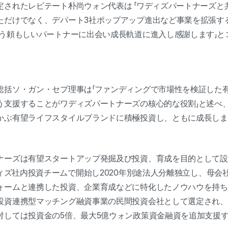
定されたレビテート朴尚ウォン代表は 「ワディズパートナーズと
ただけでなく、デパート3社ポップアップ進出など事業を拡張す
いう頼もしいパートナーに出会い成長軌道に進入し感謝します」と
総括ソ・ガン・セプ理事は「ファンディングで市場性を検証した
支援することがワディズパートナーズの核心的な役割」と述べ、「
かぶ有望ライフスタイルブランドに積極投資し、ともに成長しま
ナーズは有望スタートアップ発掘及び投資、育成を目的として設
ディズ社内投資チームで開始し2020年別途法人分離独立し、母
ォームと連携した投資、企業育成などに特化したノウハウを持ち2
投資連携型マッチング融資事業の民間投資会社として選定され、
対しては投資金の5倍、最大5億ウォン政策資金融資を追加支援