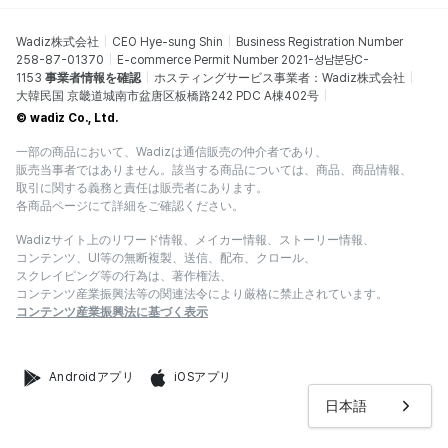
Wadiz株式会社
CEO Hye-sung Shin
Business Registration Number
258-87-01370
E-commerce Permit Number 2021-성남분당C-
1153
事業者情報を確認
ホスティングサービス事業者：Wadiz株式会社
大韓民国 京畿道城南市盆唐区板橋路242 PDC A棟402号
© wadiz Co., Ltd.
一部の商品において、Wadizは通信販売の仲介者であり、
販売当事者ではありません。該当する商品については、商品、商品情報、
取引に関する義務と責任は販売者にあります。
各商品ページにて詳細をご確認ください。
Wadizサイト上のリワード情報、メイカー情報、ストーリー情報、
コンテンツ、UI等の無断複製、送信、配布、クロール、
スクレイピング等の行為は、著作権法、
コンテンツ産業振興法等の関連法令により厳格に禁止されています。
コンテンツ産業振興法に基づく表示
Androidアプリ
iOSアプリ
日本語