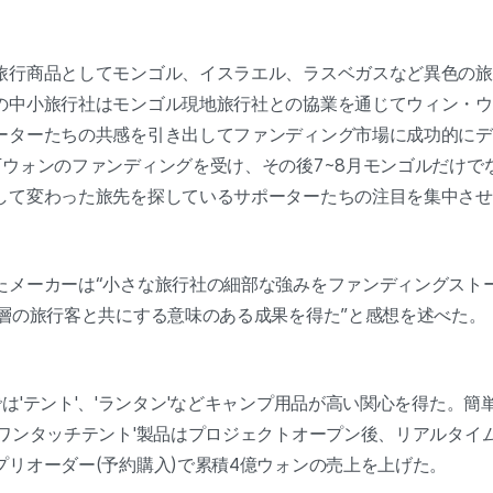
旅行商品としてモンゴル、イスラエル、ラスベガスなど異色の旅
の中小旅行社はモンゴル現地旅行社との協業を通じてウィン・ウ
ーターたちの共感を引き出してファンディング市場に成功的にデ
万ウォンのファンディングを受け、その後7~8月モンゴルだけで
して変わった旅先を探しているサポーターたちの注目を集中させ
たメーカーは“小さな旅行社の細部な強みをファンディングストー
齢層の旅行客と共にする意味のある成果を得た”と感想を述べた。
は'テント'、'ランタン'などキャンプ用品が高い関心を得た。簡
'ワンタッチテント'製品はプロジェクトオープン後、リアルタイ
プリオーダー(予約購入)で累積4億ウォンの売上を上げた。