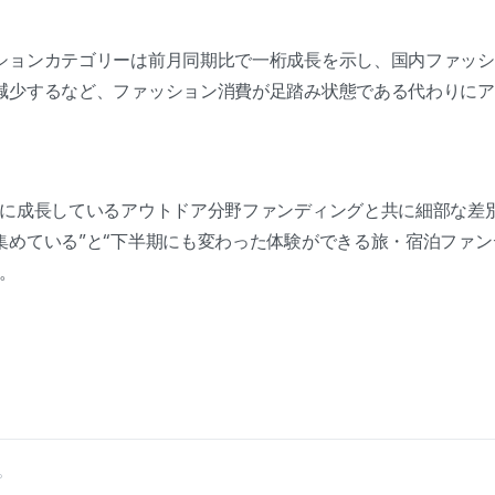
ションカテゴリーは前月同期比で一桁成長を示し、国内ファッシ
減少するなど、ファッション消費が足踏み状態である代わりにア
。
実に成長しているアウトドア分野ファンディングと共に細部な差
集めている”と“下半期にも変わった体験ができる旅・宿泊ファ
。
。