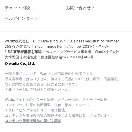
チャット相談
お問い合わせ
ヘルプセンター
Wadiz株式会社
CEO Hye-sung Shin
Business Registration Number
258-87-01370
E-commerce Permit Number 2021-성남분당C-
1153
事業者情報を確認
ホスティングサービス事業者：Wadiz株式会社
大韓民国 京畿道城南市盆唐区板橋路242 PDC A棟402号
© wadiz Co., Ltd.
一部の商品において、Wadizは通信販売の仲介者であり、
販売当事者ではありません。該当する商品については、商品、商品情報、
取引に関する義務と責任は販売者にあります。
各商品ページにて詳細をご確認ください。
Wadizサイト上のリワード情報、メイカー情報、ストーリー情報、
コンテンツ、UI等の無断複製、送信、配布、クロール、
スクレイピング等の行為は、著作権法、
コンテンツ産業振興法等の関連法令により厳格に禁止されています。
コンテンツ産業振興法に基づく表示