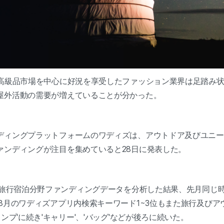
で高級品市場を中心に好況を享受したファッション業界は足踏み
屋外活動の需要が増えていることが分かった。
ディングプラットフォームのワディズは、アウトドア及びユニー
ァンディングが注目を集めていると28日に発表した。
ズ旅行宿泊分野ファンディングデータを分析した結果、先月同じ時
8月のワディズアプリ内検索キーワード1~3位もまた旅行及びア
ンプ'に続き'キャリー'、'バッグ'などが後ろに続いた。