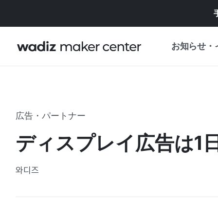
お知らせ・
お知らせ
WADIZ
企画展・特典
広告・パートナー
プレスリリース
マイワディズ
ディスプレイ広告は1
企画展カレンダ
重要なお知らせ
セキュリティセ
와디즈
支援事業