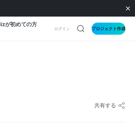
dizが初めての方
プロジェクト作成
ログイン
の一歩ガイド
別ガイド
ス向け
ドファンディング
共有する
サイト