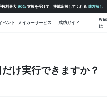
手数料最大
90%
支援を受けて、挑戦応援してくれる
味方探し
wa
イベント
メイカーサービス
成功ガイド
は
メイカー向けサポートサ
クラウドファンディング
はじめ
ービス
成功ガイド
WADIZ 広告センター ↗︎
サービスガイド
タイプ
体験型
ヘルプセンター ↗︎
WADIZ・スクール
日だけ実行できますか？
創作型
ー
WADIZアワード ↗︎
成功ストーリー
ビジネ
ンター
FOR GLOBAL MAKER
クラウ
英語ガイド
・イン
中国語ガイド
韓国語ガイド