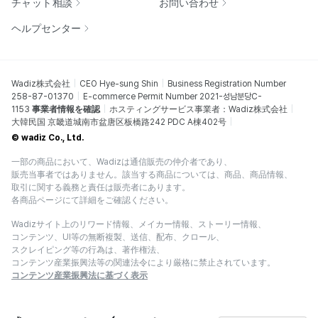
チャット相談
お問い合わせ
ヘルプセンター
Wadiz株式会社
CEO Hye-sung Shin
Business Registration Number
258-87-01370
E-commerce Permit Number 2021-성남분당C-
1153
事業者情報を確認
ホスティングサービス事業者：Wadiz株式会社
大韓民国 京畿道城南市盆唐区板橋路242 PDC A棟402号
© wadiz Co., Ltd.
一部の商品において、Wadizは通信販売の仲介者であり、
販売当事者ではありません。該当する商品については、商品、商品情報、
取引に関する義務と責任は販売者にあります。
各商品ページにて詳細をご確認ください。
Wadizサイト上のリワード情報、メイカー情報、ストーリー情報、
コンテンツ、UI等の無断複製、送信、配布、クロール、
スクレイピング等の行為は、著作権法、
コンテンツ産業振興法等の関連法令により厳格に禁止されています。
コンテンツ産業振興法に基づく表示