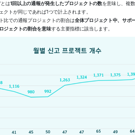
'とは
1回以上の通報が発生したプロジェクトの数
を意味し、複
ェクトが同じであれば1つで計上されます。
ト比での通報プロジェクトの割合は
全体プロジェクト中、サポ
ロジェクトの割合を意味
する主要指標に該当します。