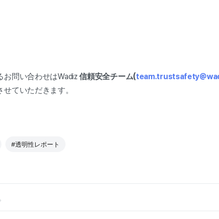
お問い合わせはWadiz
信頼安全チーム(
team.trustsafety@wad
させていただきます。
#透明性レポート
。