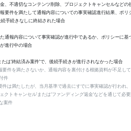
返金、不適切なコンテンツ削除、プロジェクトキャンセルなどの
報要件を満たして通報内容についての事実確認進行結果、ポリシ
後続手続きなしに終結された場合
た通報内容について事実確認が進行中であるか、ポリシーに基づ
きが進行中の場合
'または'終結済み案件'で、後続手続きが進行されなかった場合
通報要件を満たさないか、通報内容を裏付ける根拠資料が不足し
付件
報要件は満たしたが、当月基準で過去にすでに事実確認が行われ、'
ジェクトキャンセル'または'ファンディング返金'などを通じて必
な案件