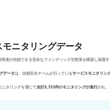
ビスモニタリングデータ
ビス利用者が信頼できる安全なファンディング生態系を構築し保護
グデータ
は、信頼安全チームが行っている
サービスモニタリン
モニタリングを通じて
合計3,723件のモニタリングが進行
され、
。