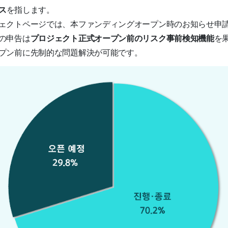
ス
を指します。
ェクトページでは、本ファンディングオープン時のお知らせ申
の申告は
プロジェクト正式オープン前のリスク事前検知機能
を
プン前に先制的な問題解決が可能です。