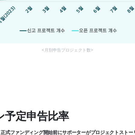
<月別申告プロジェクト数>
プン予定申告比率
、
正式ファンディング開始前にサポーターがプロジェクトストー