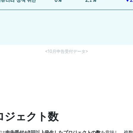
<10月申告受付データ>
プロジェクト数
'は
申告受付が1回以上発生したプロジェクトの数
を意味し、複