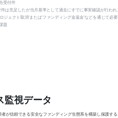
告受付件
申告要件は充足したが当月基準として過去にすでに事実確認が行われ
プロジェクト取消'または'ファンディング金返金'などを通じて必
課題
ビス監視データ
ス利用者が信頼できる安全なファンディング生態系を構築し保護す