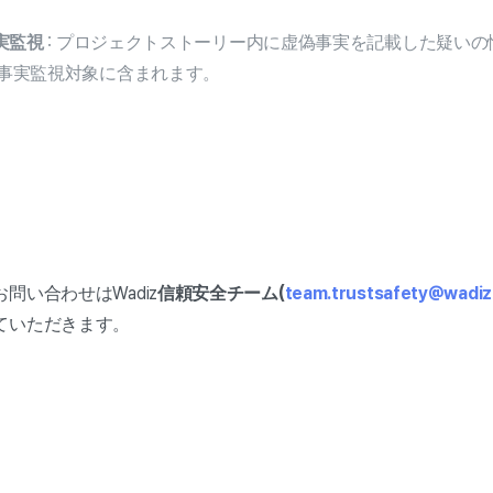
実監視
: プロジェクトストーリー内に虚偽事実を記載した疑い
事実監視対象に含まれます。
問い合わせはWadiz
信頼安全チーム(
team.trustsafety@wadiz
ていただきます。