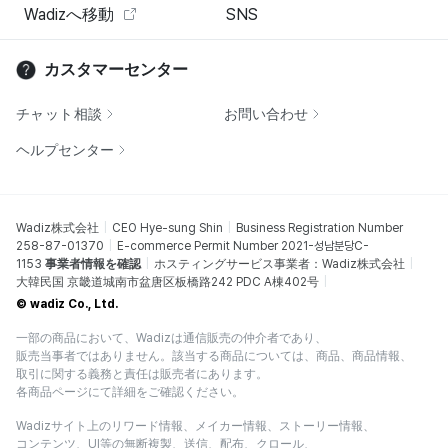
Wadizへ移動
SNS
カスタマーセンター
チャット相談
お問い合わせ
ヘルプセンター
Wadiz株式会社
CEO Hye-sung Shin
Business Registration Number
258-87-01370
E-commerce Permit Number 2021-성남분당C-
1153
事業者情報を確認
ホスティングサービス事業者：Wadiz株式会社
大韓民国 京畿道城南市盆唐区板橋路242 PDC A棟402号
© wadiz Co., Ltd.
一部の商品において、Wadizは通信販売の仲介者であり、
販売当事者ではありません。該当する商品については、商品、商品情報、
取引に関する義務と責任は販売者にあります。
各商品ページにて詳細をご確認ください。
Wadizサイト上のリワード情報、メイカー情報、ストーリー情報、
コンテンツ、UI等の無断複製、送信、配布、クロール、