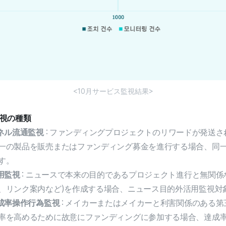
<10月サービス監視結果>
監視の種類
ネル流通監視
: ファンディングプロジェクトのリワードが発送
一の製品を販売またはファンディング募金を進行する場合、同
す。
用監視
: ニュースで本来の目的であるプロジェクト進行と無関係
、リンク案内など)を作成する場合、ニュース目的外活用監視対
成率操作行為監視
: メイカーまたはメイカーと利害関係のある
率を高めるために故意にファンディングに参加する場合、達成