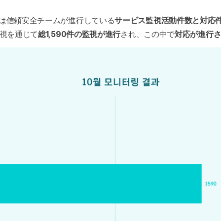
は信頼安全チームが進行している
サービス監視活動件数と対応
視を通じて
総1,590件の監視が進行
され、この中で
対応が進行さ