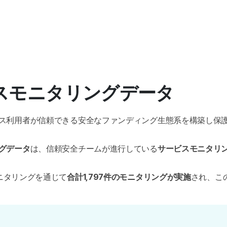
ビスモニタリングデータ
ス利用者が信頼できる安全なファンディング生態系を構築し保
グデータ
は、信頼安全チームが進行している
サービスモニタリ
ニタリングを通じて
合計1,797件のモニタリングが実施
され、こ