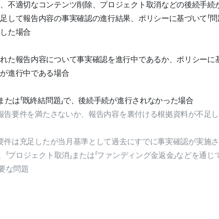
金、不適切なコンテンツ削除、プロジェクト取消などの後続手続
足して報告内容の事実確認の進行結果、ポリシーに基づいて「問
了した場合
れた報告内容について事実確認を進行中であるか、ポリシーに基
続が進行中である場合
」または「既終結問題」で、後続手続が進行されなかった場合
：報告要件を満たさないか、報告内容を裏付ける根拠資料が不足
告要件は充足したが当月基準として過去にすでに事実確認が実施さ
、「プロジェクト取消」または「ファンディング金返金」などを通
要な問題