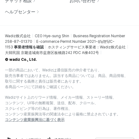
チャット相談
お問い合わせ
ヘルプセンター
Wadiz株式会社
CEO Hye-sung Shin
Business Registration Number
258-87-01370
E-commerce Permit Number 2021-성남분당C-
1153
事業者情報を確認
ホスティングサービス事業者：Wadiz株式会社
大韓民国 京畿道城南市盆唐区板橋路242 PDC A棟402号
© wadiz Co., Ltd.
一部の商品において、Wadizは通信販売の仲介者であり、
販売当事者ではありません。該当する商品については、商品、商品情報、
取引に関する義務と責任は販売者にあります。
各商品ページにて詳細をご確認ください。
Wadizサイト上のリワード情報、メイカー情報、ストーリー情報、
コンテンツ、UI等の無断複製、送信、配布、クロール、
スクレイピング等の行為は、著作権法、
コンテンツ産業振興法等の関連法令により厳格に禁止されています。
コンテンツ産業振興法に基づく表示