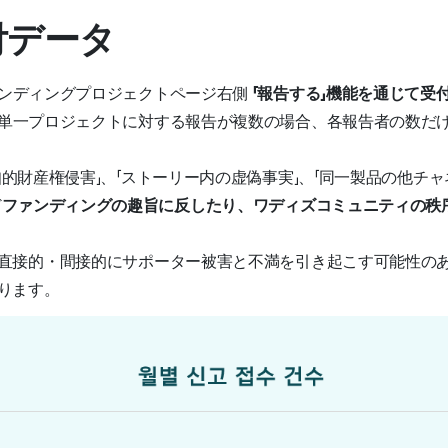
受付データ
ンディングプロジェクトページ右側
「報告する」機能を通じて受
単一プロジェクトに対する報告が複数の場合、各報告者の数だ
知的財産権侵害」、「ストーリー内の虚偽事実」、「同一製品の他チャ
ど
ファンディングの趣旨に反したり、ワディズコミュニティの秩
直接的・間接的にサポーター被害と不満を引き起こす可能性の
ります。