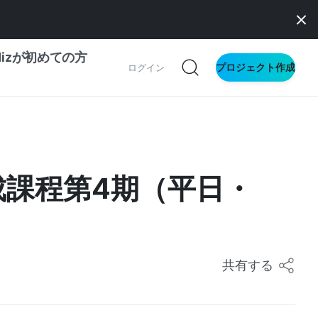
dizが初めての方
プロジェクト作成
ログイン
の一歩ガイド
別ガイド
成課程第4期（平日・
ス向け
ドファンディング
サイト
共有する