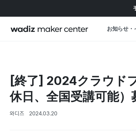
お知らせ・
お知らせ
WADIZ
企画展・特典
[終了] 2024クラ
プレスリリース
マイワディズ
企画展カレンダ
休日、全国受講可能）
重要なお知らせ
セキュリティセ
支援事業
와디즈
2024.03.20