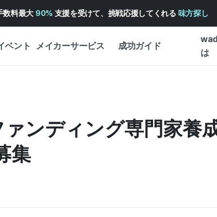
手数料最大
90%
支援を受けて、挑戦応援してくれる
味方探し
wa
イベント
メイカーサービス
成功ガイド
は
メイカー向けサポートサ
クラウドファンディング
はじめ
ービス
成功ガイド
WADIZ 広告センター ↗︎
サービスガイド
タイプ
体験型
ウドファンディング専門家養
ヘルプセンター ↗︎
WADIZ・スクール
創作型
ー
WADIZアワード ↗︎
成功ストーリー
募集
ビジネ
ンター
FOR GLOBAL MAKER
クラウ
英語ガイド
・イン
中国語ガイド
韓国語ガイド