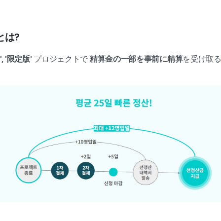
とは?
, '限定版'
プロジェクトで
精算金の一部を事前に精算
を受け取