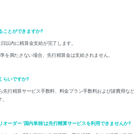
取ることができますか?
営業日以内に精算金支給が完了します。
基準を満たさない場合、先行精算金は支給されません。
のくらいですか?
%から先行精算サービス手数料、料金プラン手数料および諸費用な
す。
プリオーダー '国内単独'は先行精算サービスを利用できませんか?