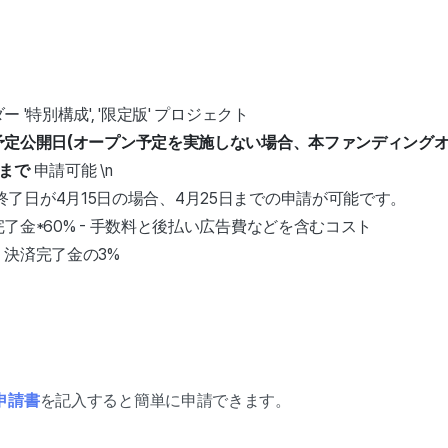
ー '特別構成', '限定版' プロジェクト
定公開日(オープン予定を実施しない場合、本ファンディングオー
日まで
申請可能 \n
ト終了日が4月15日の場合、4月25日までの申請が可能です。
済完了金*60% - 手数料と後払い広告費などを含むコスト
: 決済完了金の3%
申請書
を記入すると簡単に申請できます。