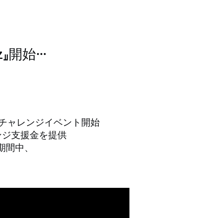
z』開始…
チ…チャレンジイベント開始
レンジ支援金を提供
タ期間中、