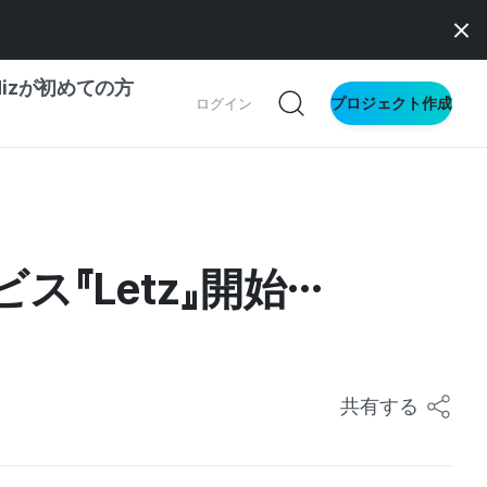
dizが初めての方
プロジェクト作成
ログイン
ドファンディング
サイト
IZとメイカー
ドファンディング
『Letz』開始…
文
に
共有する
ス向け