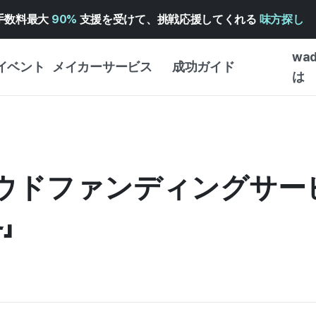
手数料最大
90%
支援を受けて、挑戦応援してくれる
味方探し
wa
イベント
メイカーサービス
成功ガイド
は
メイカー向けサポートサ
クラウドファンディング
クラウ
ービス
成功ガイド
・イン
WADIZ 広告センター ↗︎
サービスガイド
WAD
クラウ
ウドファンディングサービス
ヘルプセンター ↗︎
WADIZ・スクール
予約注
ー
WADIZアワード ↗︎
成功ストーリー
」
ストア
ンター
FOR GLOBAL MAKER
はじめ
英語ガイド
体験型
中国語ガイド
創作型
韓国語ガイド
ビジネ