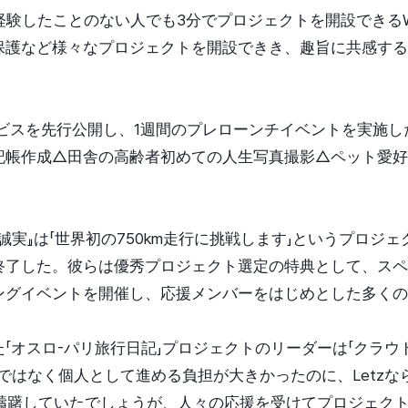
を経験したことのない人でも3分でプロジェクトを開設できるW
保護など様々なプロジェクトを開設できき、趣旨に共感する
タサービスを先行公開し、1週間のプレローンチイベントを実
日記帳作成△田舎の高齢者初めての人生写真撮影△ペット愛
実』は「世界初の750km走行に挑戦します」というプロジェ
了した。彼らは優秀プロジェクト選定の特典として、スペースW
ングイベントを開催し、応援メンバーをはじめとした多くの
「オスロ-パリ旅行日記」プロジェクトのリーダーは「クラ
ではなく個人として進める負担が大きかったのに、Letz
ら躊躇していたでしょうが、人々の応援を受けてプロジェク