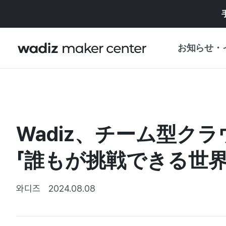
お知らせ・
お知らせ
WADIZ
企画展・特典
Wadiz、チーム型クラ
プレスリリース
マイワディズ
企画展カレンダ
「誰もが挑戦できる世界
重要なお知らせ
セキュリティセ
支援事業
와디즈
2024.08.08