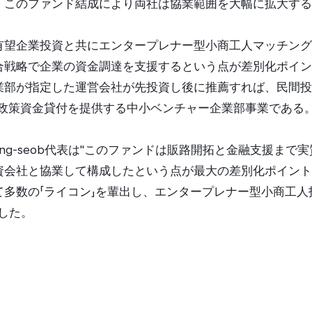
。このファンド結成により両社は協業範囲を大幅に拡大する
望企業投資と共にエンタープレナー型小商工人マッチング融資「
合戦略で企業の資金調達を支援するという点が差別化ポイン
業部が指定した運営会社が先投資し後に推薦すれば、民間投資
で政策資金貸付を提供する中小ベンチャー企業部事業である
rs So Kang-seob代表は"このファンドは販路開拓と金融支援
資会社と協業して構成したという点が最大の差別化ポイント"
て多数の「ライコン」を輩出し、エンタープレナー型小商工人
した。