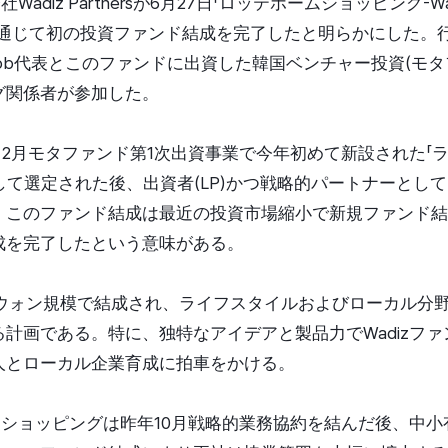
Wadiz Partnersが6月27日「ロッテホームショッピング-Wadiz
通じて初の投資ファンド結成を完了したと明らかにした。行事
Kang-seob代表とこのファンドに出資した韓国ベンチャー投資(
グ関係者が参加した。
ersは去る2月モタファンド第1次出資事業で今年初めて新設された
として選定された後、出資者(LP)かつ戦略的パートナーとし
。このファンド結成は最近の投資市場縮小で新規ファンド結
成を完了したという意味がある。
億ウォン規模で結成され、ライフスタイルおよびローカル分
計画である。特に、独特なアイデアと製品力でWadizフ
人とローカル企業育成に拍車をかける。
ームショッピングは昨年10月戦略的業務協約を結んだ後、中