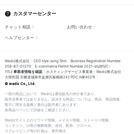
カスタマーセンター
チャット相談
お問い合わせ
ヘルプセンター
Wadiz株式会社
CEO Hye-sung Shin
Business Registration Number
258-87-01370
E-commerce Permit Number 2021-성남분당C-
1153
事業者情報を確認
ホスティングサービス事業者：Wadiz株式会社
大韓民国 京畿道城南市盆唐区板橋路242 PDC A棟402号
© wadiz Co., Ltd.
一部の商品において、Wadizは通信販売の仲介者であり、
販売当事者ではありません。該当する商品については、商品、商品情報、
取引に関する義務と責任は販売者にあります。
各商品ページにて詳細をご確認ください。
Wadizサイト上のリワード情報、メイカー情報、ストーリー情報、
コンテンツ、UI等の無断複製、送信、配布、クロール、
スクレイピング等の行為は、著作権法、