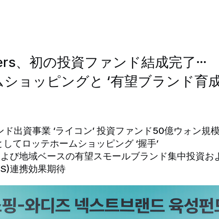
artners、初の投資ファンド結成完了…
ショッピングと ‘有望ブランド育成’
ァンド出資事業 ‘ライコン’ 投資ファンド50億ウォン規
してロッテホームショッピング ‘握手’
および地域ベースの有望スモールブランド集中投資お
PS)連携効果期待