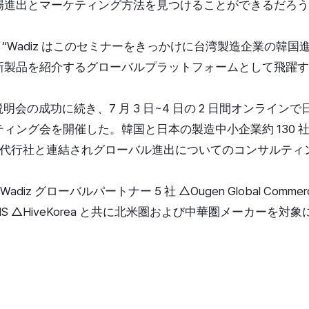
場進出とマーケティング方法を見つけることができるだろう"
表は “Wadiz はこのセミナーをきっかけに台湾製造企業の韓
新製品を紹介するグローバルプラットフォームとして飛躍す
説明会の成功に続き、7 月 3 日~4 日の 2 日間オンラインで日本
ィング会を開催した。韓国と日本の製造中小企業約 130 
流通代行社と連結されグローバル進出についてのコンサルティ
 Wadiz グローバルパートナー 5 社 △Ougen Global Commerce
LANCIS △HiveKorea と共に北米圏および中華圏メーカー
。