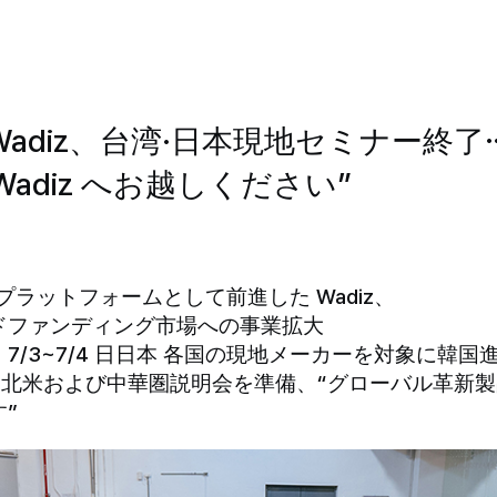
Wadiz、台湾·日本現地セミナー終了
adiz へお越しください”
' プラットフォームとして前進した Wadiz、
ドファンディング市場への事業拡大
日台湾、7/3~7/4 日日本 各国の現地メーカーを対象に韓
き北米および中華圏説明会を準備、“グローバル革新製品も
”