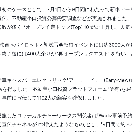
のケースとして、7月1日から9日間にわたって新車アーリービュー
宣伝、不動産小口投資公募需要調査などが実施されました。
が多く ‘オープン予定トップ(Top) 10位’に上昇し、人
映画 <パイロット> 初試写会招待イベントには約3000人
終了後には400人余りが ‘再オープンリクエスト’ を行い
キャスパーエレクトリック「アーリービュー(Early-view
て成果を得ました。不動産小口投資プラットフォーム「所有」を
を事前に宣伝して1,102人の顧客を確保しました。
施したロッテカルチャーワークス関係者は「Wadiz事前予
宣伝チャネルが1つ増えたようなもの」とし、「9日間で約30