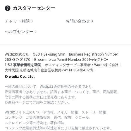
カスタマーセンター
チャット相談
お問い合わせ
ヘルプセンター
Wadiz株式会社
CEO Hye-sung Shin
Business Registration Number
258-87-01370
E-commerce Permit Number 2021-성남분당C-
1153
事業者情報を確認
ホスティングサービス事業者：Wadiz株式会社
大韓民国 京畿道城南市盆唐区板橋路242 PDC A棟402号
© wadiz Co., Ltd.
一部の商品において、Wadizは通信販売の仲介者であり、
販売当事者ではありません。該当する商品については、商品、商品情報、
取引に関する義務と責任は販売者にあります。
各商品ページにて詳細をご確認ください。
Wadizサイト上のリワード情報、メイカー情報、ストーリー情報、
コンテンツ、UI等の無断複製、送信、配布、クロール、
スクレイピング等の行為は、著作権法、
コンテンツ産業振興法等の関連法令により厳格に禁止されています。