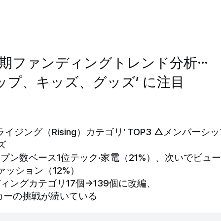
上半期ファンディングトレンド分析…
ップ、キッズ、グッズ’ に注目
ライジング（Rising）カテゴリ’ TOP3 △メンバーシ
ズ
ープン数ベース1位テック·家電（21%）、次いでビュー
ァッション（12%）
ディングカテゴリ17個→139個に改編、
カーの挑戦が続いている