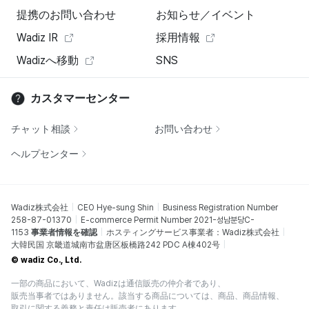
提携のお問い合わせ
お知らせ／イベント
Wadiz IR
採用情報
Wadizへ移動
SNS
カスタマーセンター
チャット相談
お問い合わせ
ヘルプセンター
Wadiz株式会社
CEO Hye-sung Shin
Business Registration Number
258-87-01370
E-commerce Permit Number 2021-성남분당C-
1153
事業者情報を確認
ホスティングサービス事業者：Wadiz株式会社
大韓民国 京畿道城南市盆唐区板橋路242 PDC A棟402号
© wadiz Co., Ltd.
一部の商品において、Wadizは通信販売の仲介者であり、
販売当事者ではありません。該当する商品については、商品、商品情報、
取引に関する義務と責任は販売者にあります。