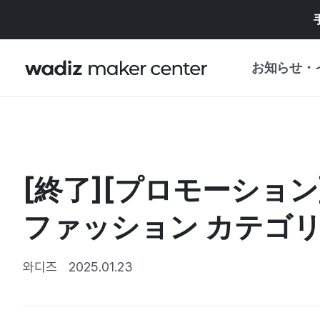
お知らせ・
お知らせ
WADIZ
企画展・特典
[終了][プロモーショ
プレスリリース
マイワディズ
企画展カレンダ
ファッション カテゴリ
重要なお知らせ
セキュリティセ
支援事業
와디즈
2025.01.23