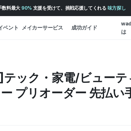
手数料最大
90%
支援を受けて、挑戦応援してくれる
味方探し
wa
イベント
メイカーサービス
成功ガイド
は
メイカー向けサポートサ
クラウドファンディング
はじめ
ービス
成功ガイド
WADIZ 広告センター ↗︎
サービスガイド
タイプ
体験型
ン]テック・家電/ビューテ
ヘルプセンター ↗︎
WADIZ・スクール
創作型
ー
WADIZアワード ↗︎
成功ストーリー
ー プリオーダー 先払い
ビジネ
ンター
FOR GLOBAL MAKER
クラウ
英語ガイド
・イン
中国語ガイド
韓国語ガイド