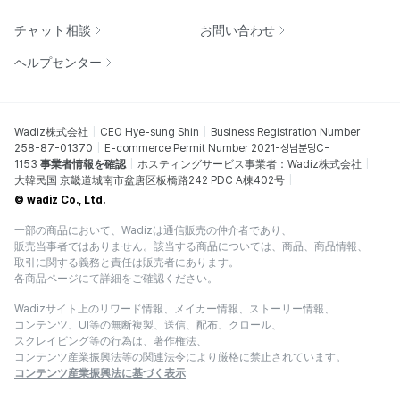
チャット相談
お問い合わせ
ヘルプセンター
Wadiz株式会社
CEO Hye-sung Shin
Business Registration Number
258-87-01370
E-commerce Permit Number 2021-성남분당C-
1153
事業者情報を確認
ホスティングサービス事業者：Wadiz株式会社
大韓民国 京畿道城南市盆唐区板橋路242 PDC A棟402号
© wadiz Co., Ltd.
一部の商品において、Wadizは通信販売の仲介者であり、
販売当事者ではありません。該当する商品については、商品、商品情報、
取引に関する義務と責任は販売者にあります。
各商品ページにて詳細をご確認ください。
Wadizサイト上のリワード情報、メイカー情報、ストーリー情報、
コンテンツ、UI等の無断複製、送信、配布、クロール、
スクレイピング等の行為は、著作権法、
コンテンツ産業振興法等の関連法令により厳格に禁止されています。
コンテンツ産業振興法に基づく表示