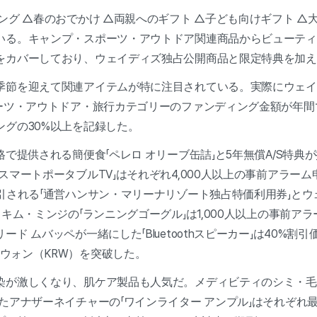
ング △春のおでかけ △両親へのギフト △子ども向けギフト △大
いる。キャンプ・スポーツ・アウトドア関連商品からビューティ
をカバーしており、ウェイディズ独占公開商品と限定特典を加え
季節を迎えて関連アイテムが特に注目されている。実際にウェイ
ポーツ・アウトドア・旅行カテゴリーのファンディング金額が年
ングの30%以上を記録した。
格で提供される簡便食「ペレロ オリーブ缶詰」と5年無償A/S特典
スマートポータブルTV」はそれぞれ4,000人以上の事前アラー
割引される「通営ハンサン・マリーナリゾート独占特価利用券」と
 キム・ミンジの「ランニングゴーグル」は1,000人以上の事前ア
ド ムバッペが一緒にした「Bluetoothスピーカー」は40%割
0万ウォン（KRW）を突破した。
染が激しくなり、肌ケア製品も人気だ。メディビティのシミ・毛穴
たアナザーネイチャーの「ワインライター アンプル」はそれぞれ最大