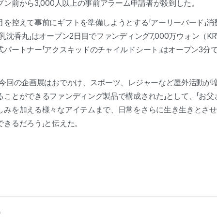
ン前から3,000人以上の事前アラーム申請者が殺到した。
月を控えて事前にギフトを準備しようとする「アーリーバード」消
乳沈香丸」はオープン2日目でファンディング7,000万ウォン（K
パートナー「アクスキッドのチャイルドシート」はオープン3分で
「今回の企画展はおでかけ、スポーツ、レジャーなど屋外活動が
ることができるファンディング製品で構成された」として、「お父
しみを加える様々なアイテムまで、日常をさらに生き生きとさせ
できるだろう」と伝えた。
。