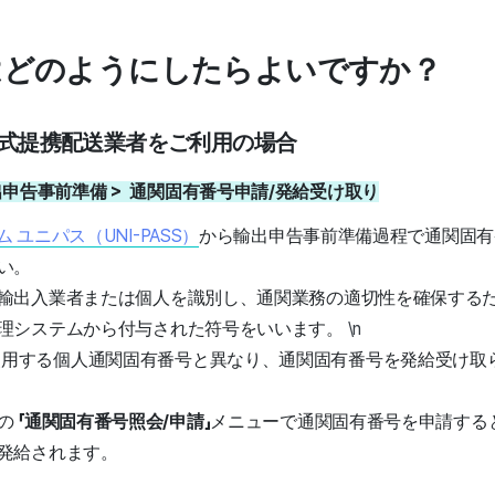
告はどのようにしたらよいですか？
z公式提携配送業者をご利用の場合
> 輸出申告事前準備 > 通関固有番号申請/発給受け取り
ユニパス（UNI-PASS）
から輸出申告事前準備過程で通関固有
い。
輸出入業者または個人を識別し、通関業務の適切性を確保する
理システムから付与された符号をいいます。
\n
使用する個人通関固有番号と異なり、通関固有番号を発給受け取
の
「通関固有番号照会/申請」
メニューで通関固有番号を申請する
発給されます。