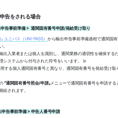
輸出申告をされる場合
> 輸出申告事前準備 > 通関固有番号申請/発給受け取り
ユニパス（UNI-PASS）
から輸出申告事前準備過程で通関固有
い。
輸出入業者または個人を識別し、通関業務の適切性を確保する
理システムから付与された符号をいいます。
\n
使用する個人通関固有番号と異なり、通関固有番号を発給受け取
の
「通関固有番号照会/申請」
メニューで通関固有番号を申請する
発給されます。
> 輸出申告事前準備 > 申告人番号申請