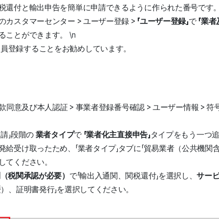
税還付と輸出申告を簡単に申請できるように作られた番号です
カスタマーセンター > ユーザー登録 >
「ユーザー登録」
で
「業者
ることができます。
\n
会員登録することをお勧めしています。
約款同意及び本人認証 > 事業者登録番号確認 > ユーザー情報 > 符
申請」段階の
業者タイプ
で
「業者化主直接申告」
タイプをもう一つ
発給受け取ったため、「業者タイプ」タブに「貿易業者（公共機関
してください。
別（税関承認が必要）
で「輸出入通関、関税還付」を選択し、
サー
歴）、証明書発行」を選択してください。