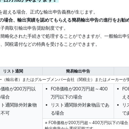
万円を超える場合、正式な輸出申告義務が生じます。
下の場合、輸出実績を認めてもらえる簡易輸出申告の進行をお勧
電子商取引輸出申告奨励制度です。
り簡略化された手続きで処理することができますが、一般輸出申
え、関税還付などの特典を受けることができます。
リスト通関
簡易輸出申告
ー（輸出者）またはグループメンバー会社（関税士）またはメーカーが
B価格が200万円以
FOB価格が200万円超～400
F
の場合
万円以下の場合
え
スト通関除外対象物
リスト通関除外対象物品であ
リ
は不可
る場合
で
※ FOB価格が200万円超～400万円以下の
輸出申告から選択可能です