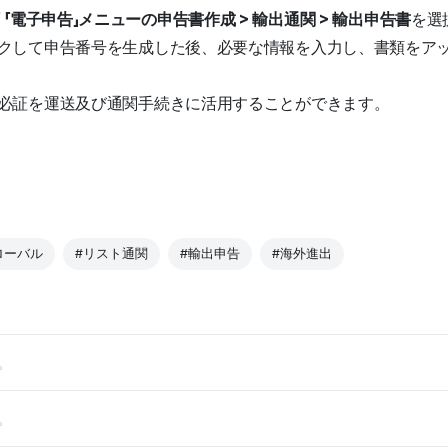
面
「電子申告」メニューの申告書作成 > 輸出通関 > 輸出申告書
を選
クして申告番号を生成した後、必要な情報を入力し、書類をア
必証を運送及び通関手続きに活用することができます。
ローバル
#リスト通関
#輸出申告
#海外進出
。
。