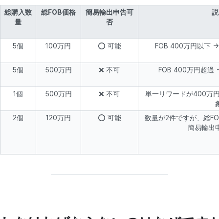
総購入数
総FOB価格
簡易輸出申告可
説
量
否
5個
100万円
⭕ 可能
FOB 400万円以下
5個
500万円
❌ 不可
FOB 400万円超過
1個
500万円
❌ 不可
単一リワードが400万円
2個
120万円
⭕ 可能
数量が2件ですが、総FO
簡易輸出