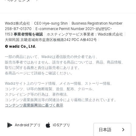
Wadiz株式会社
CEO Hye-sung Shin
Business Registration Number
258-87-01370
E-commerce Permit Number 2021-성남분당C-
1153
事業者情報を確認
ホスティングサービス事業者：Wadiz株式会社
大韓民国 京畿道城南市盆唐区板橋路242 PDC A棟402号
© wadiz Co., Ltd.
一部の商品において、Wadizは通信販売の仲介者であり、
販売当事者ではありません。該当する商品については、商品、商品情報、
取引に関する義務と責任は販売者にあります。
各商品ページにて詳細をご確認ください。
Wadizサイト上のリワード情報、メイカー情報、ストーリー情報、
コンテンツ、UI等の無断複製、送信、配布、クロール、
スクレイピング等の行為は、著作権法、
コンテンツ産業振興法等の関連法令により厳格に禁止されています。
コンテンツ産業振興法に基づく表示
Androidアプリ
iOSアプリ
日本語