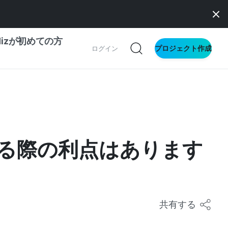
dizが初めての方
プロジェクト作成
ログイン
ドファンディング
サイト
IZとメイカー
ドファンディング
る際の利点はあります
文
に
共有する
ス向け