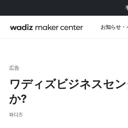
お知らせ・
お知らせ
WADIZ
企画展・特典
広告
プレスリリース
マイワディズ
ワディズビジネスセン
企画展カレンダ
重要なお知らせ
セキュリティセ
か?
支援事業
와디즈