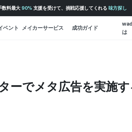
手数料最大
90%
支援を受けて、挑戦応援してくれる
味方探し
wa
イベント
メイカーサービス
成功ガイド
は
メイカー向けサポートサ
クラウドファンディング
クラウ
ービス
成功ガイド
・イン
WADIZ 広告センター ↗︎
サービスガイド
WAD
クラウ
ヘルプセンター ↗︎
WADIZ・スクール
ターでメタ広告を実施す
予約注
ー
WADIZアワード ↗︎
成功ストーリー
ストア
ンター
FOR GLOBAL MAKER
はじめ
英語ガイド
体験型
中国語ガイド
創作型
韓国語ガイド
ビジネ