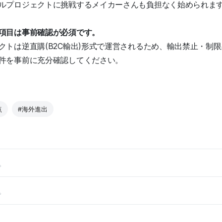
ルプロジェクトに挑戦するメイカーさんも負担なく始められま
項目は事前確認が必須です。
クトは逆直購(B2C輸出)形式で運営されるため、輸出禁止・制
件を事前に充分確認してください。
点
#海外進出
。
。