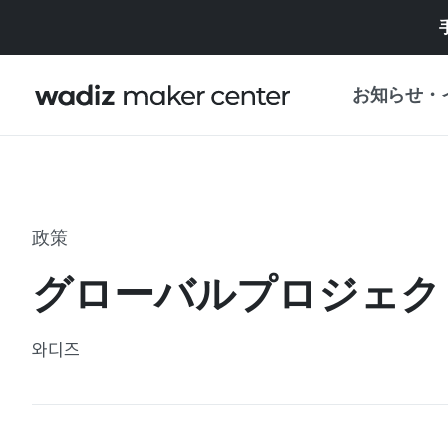
お知らせ・
お知らせ
WADIZ
企画展・特典
政策
プレスリリース
マイワディズ
グローバルプロジェク
企画展カレンダ
重要なお知らせ
セキュリティセ
와디즈
支援事業