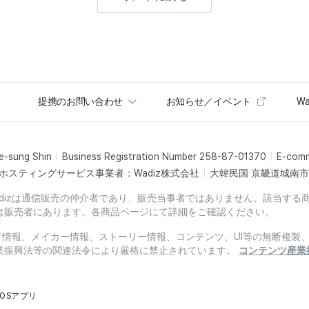
提携のお問い合わせ
お知らせ／イベント
Wa
e-sung Shin
Business Registration Number 258-87-01370
E-com
ホスティングサービス事業者：Wadiz株式会社
大韓民国 京畿道城南市盆
dizは通信販売の仲介者であり、販売当事者ではありません。該当する
は販売者にあります。各商品ページにて詳細をご確認ください。
ード情報、メイカー情報、ストーリー情報、コンテンツ、UI等の無断複
業振興法等の関連法令により厳格に禁止されています。
コンテンツ産業
iOSアプリ