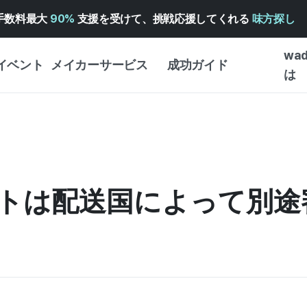
手数料最大
90%
支援を受けて、挑戦応援してくれる
味方探し
wa
イベント
メイカーサービス
成功ガイド
は
メイカー向けサポートサ
クラウドファンディング
はじめ
ービス
成功ガイド
WADIZ 広告センター ↗︎
サービスガイド
タイプ
体験型
ヘルプセンター ↗︎
WADIZ・スクール
トは配送国によって別途
創作型
ー
WADIZアワード ↗︎
成功ストーリー
ビジネ
ンター
FOR GLOBAL MAKER
クラウ
英語ガイド
・イン
中国語ガイド
韓国語ガイド