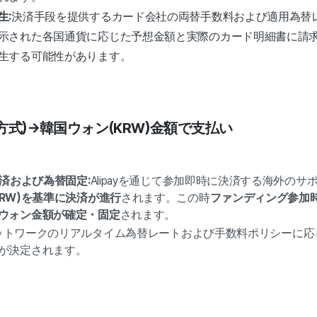
生:
決済手段を提供するカード会社の両替手数料および適用為替
示された各国通貨に応じた予想金額と実際のカード明細書に請
生する可能性があります。
方式)
→
韓国ウォン(KRW)金額で支払い
決済および為替固定:
Alipayを通じて参加即時に決済する海外の
KRW)を基準に決済が進行
されます。この時
ファンディング参加
ウォン金額が確定・固定
されます。
決済ネットワークのリアルタイム為替レートおよび手数料ポリシーに
が決定されます。