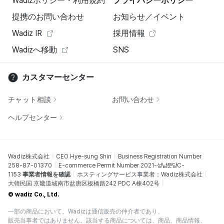
Wadizポリシー・利用規約
プライバシーポリシー
提携のお問い合わせ
お知らせ／イベント
Wadiz IR
採用情報
Wadizへ移動
SNS
カスタマーセンター
チャット相談
お問い合わせ
ヘルプセンター
Wadiz株式会社
CEO Hye-sung Shin
Business Registration Number
258-87-01370
E-commerce Permit Number 2021-성남분당C-
1153
事業者情報を確認
ホスティングサービス事業者：Wadiz株式会社
大韓民国 京畿道城南市盆唐区板橋路242 PDC A棟402号
© wadiz Co., Ltd.
一部の商品において、Wadizは通信販売の仲介者であり、
販売当事者ではありません。該当する商品については、商品、商品情報、