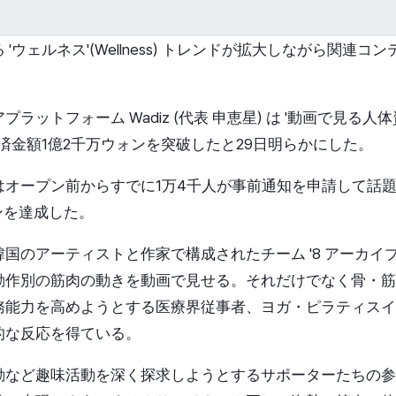
'ウェルネス'(Wellness) トレンドが拡大しながら関連
ラットフォーム Wadiz (代表 申恵星) は '動画で見る人
済金額1億2千万ウォンを突破したと29日明らかにした。
オープン前からすでに1万4千人が事前通知を申請して話題
ンを達成した。
国のアーティストと作家で構成されたチーム '8 アーカイブ
動作別の筋肉の動きを動画で見せる。それだけでなく骨・筋
務能力を高めようとする医療界従事者、ヨガ・ピラティスイ
的な反応を得ている。
動など趣味活動を深く探求しようとするサポーターたちの参