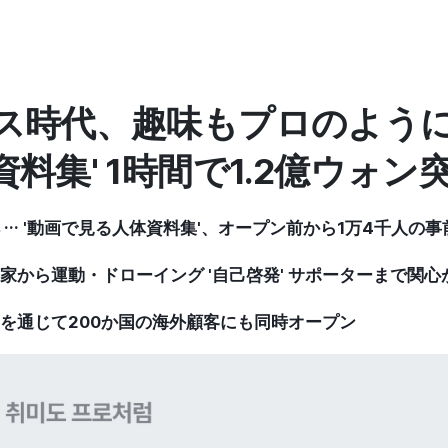
時代、趣味もプロのように' ··
資料集' 1時間で1.2億ウォン
解 … '動画で見る人体資料集'、オープン前から1万4千人の
門家から運動・ドローイング '自己啓発' サポーターまで関心
スを通じて200か国の海外顧客にも同時オープン