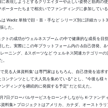
確に表現しようとするクリエイターや正しい姿勢と筋肉の使
サポーターたちまで相次いでファンディングに参加している
は Wadiz 単独で顔・首・手など シリーズ別に詳細カット
拡張した。
ロジェクトの成功がウェルネスブーム の中で健康的な成長を目
した。実際にこの年プラットフォーム内の ∆自己啓発、∆
トレーニング、∆スポーツなど ウェルネス関連カテゴリーの
した。
"'動画で見る人体資料集' は専門家はもちろん、自己啓発を追
コンテンツとして大人気を集めている" とし、"今後も様
ンディングを継続的に発掘する予定" だと伝えた。
去る5月7日グローバルサービスをローンチしながら K-ファン
体資料集> プロジェクトはアメリカ、カナダ、オーストラリ