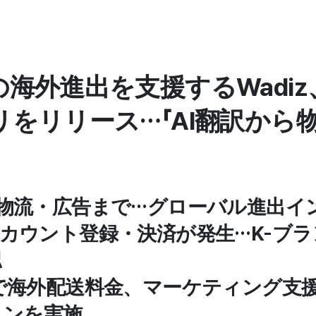
海外進出を支援するWadi
をリリース…「AI翻訳から物
から物流・広告まで…グローバル進出
でアカウント登録・決済が発生…K-ブ
認
日まで海外配送料金、マーケティング支
ョンを実施