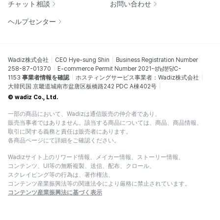
チャット相談
お問い合わせ
ヘルプセンター
Wadiz株式会社
CEO Hye-sung Shin
Business Registration Number
258-87-01370
E-commerce Permit Number 2021-성남분당C-
1153
事業者情報を確認
ホスティングサービス事業者：Wadiz株式会社
大韓民国 京畿道城南市盆唐区板橋路242 PDC A棟402号
© wadiz Co., Ltd.
一部の商品において、Wadizは通信販売の仲介者であり、
販売当事者ではありません。該当する商品については、商品、商品情報、
取引に関する義務と責任は販売者にあります。
各商品ページにて詳細をご確認ください。
Wadizサイト上のリワード情報、メイカー情報、ストーリー情報、
コンテンツ、UI等の無断複製、送信、配布、クロール、
スクレイピング等の行為は、著作権法、
コンテンツ産業振興法等の関連法令により厳格に禁止されています。
コンテンツ産業振興法に基づく表示