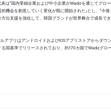
ソン代表は「国内零細企業および中小企業がWadizを通じてグ
的機会を創造していく変化が既に開始された」とし、「今後
全方位支援を強化して、韓国ブランドが世界舞台で成長でき
ーバルアプリはアンドロイドおよびiOSアプリストアからダウ
る国基準でリリースされており、約170カ国でWadizグ
。