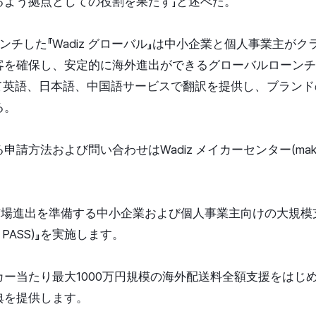
るよう拠点としての役割を果たす」と述べた。
ンチした『Wadiz グローバル』は中小企業と個人事業主が
客を確保し、安定的に海外進出ができるグローバルローンチ
じて英語、日本語、中国語サービスで翻訳を提供し、ブラン
る。
方法および問い合わせはWadiz メイカーセンター(makercente
ル市場進出を準備する中小企業および個人事業主向けの大規模支
 PASS)』を実施します。
ー当たり最大1000万円規模の海外配送料全額支援をはじ
典を提供します。