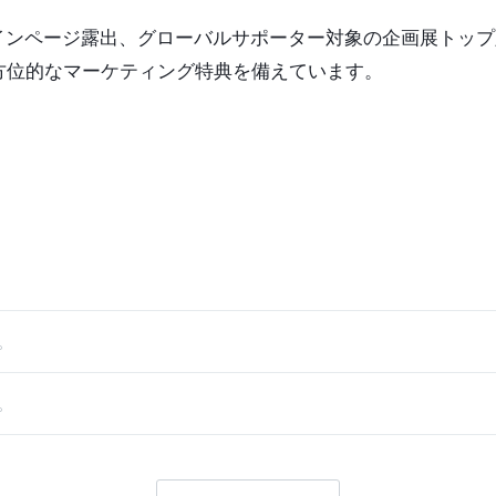
ルメインページ露出、グローバルサポーター対象の企画展トップ露
方位的なマーケティング特典を備えています。
。
。