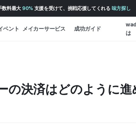
手数料最大
90%
支援を受けて、挑戦応援してくれる
味方探し
wa
イベント
メイカーサービス
成功ガイド
は
メイカー向けサポートサ
クラウドファンディング
はじめ
ービス
成功ガイド
WADIZ 広告センター ↗︎
サービスガイド
タイプ
体験型
ヘルプセンター ↗︎
WADIZ・スクール
ーの決済はどのように進
創作型
ー
WADIZアワード ↗︎
成功ストーリー
ビジネ
ンター
FOR GLOBAL MAKER
クラウ
英語ガイド
・イン
中国語ガイド
韓国語ガイド