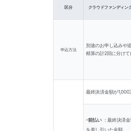
区分
クラウドファンディン
別途のお申し込みや
申込方法
精算の計2回に分けて
最終決済金額が1,00
-前払い
 ：最終決済
を差し引いた金額