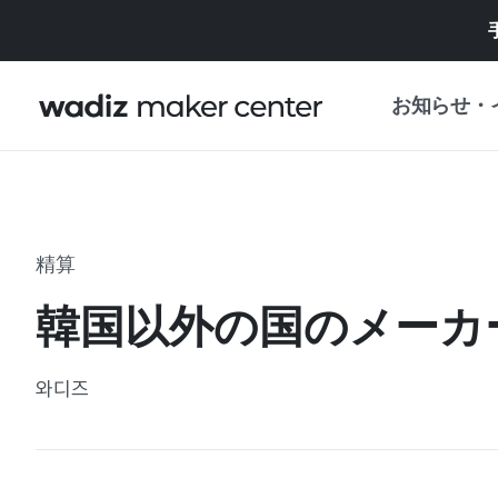
お知らせ・
お知らせ
WADIZ
企画展・特典
精算
プレスリリース
マイワディズ
韓国以外の国のメーカ
企画展カレンダ
重要なお知らせ
セキュリティセ
와디즈
支援事業