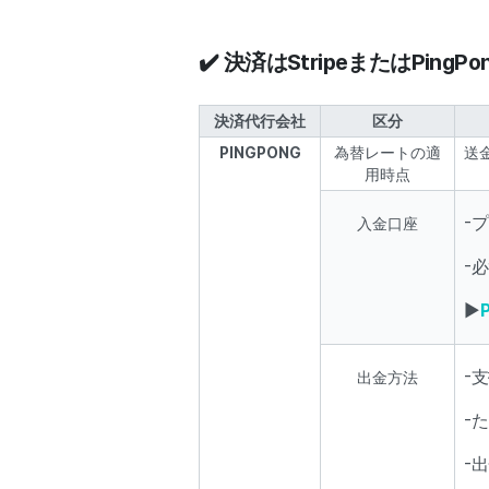
✔️ 決済はStripeまたはPin
決済代行会社
区分
PINGPONG
為替レートの適
送
用時点
-
入金口座
-必
▶️
-
出金方法
-
-