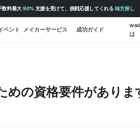
手数料最大
90%
支援を受けて、挑戦応援してくれる
味方探し
wa
イベント
メイカーサービス
成功ガイド
は
メイカー向けサポートサ
クラウドファンディング
はじめ
ービス
成功ガイド
WADIZ 広告センター ↗︎
サービスガイド
タイプ
体験型
ヘルプセンター ↗︎
WADIZ・スクール
るための資格要件がありま
創作型
ー
WADIZアワード ↗︎
成功ストーリー
ビジネ
ンター
FOR GLOBAL MAKER
クラウ
英語ガイド
・イン
中国語ガイド
韓国語ガイド