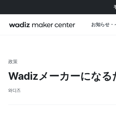
お知らせ・
お知らせ
WADIZ
企画展・特典
政策
プレスリリース
マイワディズ
Wadizメーカーにな
企画展カレンダ
重要なお知らせ
セキュリティセ
와디즈
支援事業