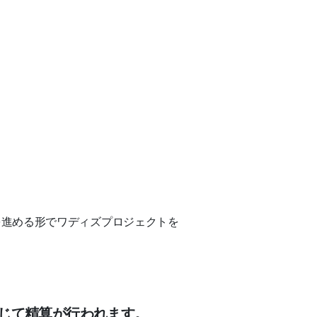
。
を進める形でワディズプロジェクトを
tsを通じて精算が行われます。