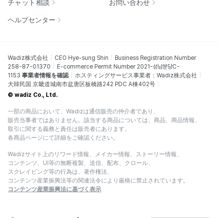
チャット相談
お問い合わせ
ヘルプセンター
Wadiz株式会社
CEO Hye-sung Shin
Business Registration Number
258-87-01370
E-commerce Permit Number 2021-성남분당C-
1153
事業者情報を確認
ホスティングサービス事業者：Wadiz株式会社
大韓民国 京畿道城南市盆唐区板橋路242 PDC A棟402号
© wadiz Co., Ltd.
一部の商品において、Wadizは通信販売の仲介者であり、
販売当事者ではありません。該当する商品については、商品、商品情報、
取引に関する義務と責任は販売者にあります。
各商品ページにて詳細をご確認ください。
Wadizサイト上のリワード情報、メイカー情報、ストーリー情報、
コンテンツ、UI等の無断複製、送信、配布、クロール、
スクレイピング等の行為は、著作権法、
コンテンツ産業振興法等の関連法令により厳格に禁止されています。
コンテンツ産業振興法に基づく表示