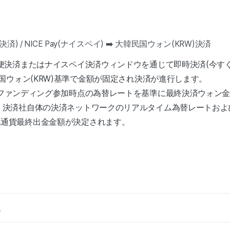
時決済) / NICE Pay(ナイスペイ) ➡️ 大韓民国ウォン(KRW)決済
簡便決済またはナイスペイ決済ウィンドウを通じて即時決済(今す
民国ウォン(KRW)基準で金額が固定され決済が進行します。
: ファンディング参加時点の為替レートを基準に最終決済ウォン
、決済社自体の決済ネットワークのリアルタイム為替レートおよ
地通貨最終出金金額が決定されます。
。