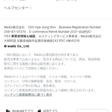
ヘルプセンター
Wadiz株式会社
CEO Hye-sung Shin
Business Registration Number
258-87-01370
E-commerce Permit Number 2021-성남분당C-
1153
事業者情報を確認
ホスティングサービス事業者：Wadiz株式会社
大韓民国 京畿道城南市盆唐区板橋路242 PDC A棟402号
© wadiz Co., Ltd.
一部の商品において、Wadizは通信販売の仲介者であり、
販売当事者ではありません。該当する商品については、商品、商品情報、
取引に関する義務と責任は販売者にあります。
各商品ページにて詳細をご確認ください。
Wadizサイト上のリワード情報、メイカー情報、ストーリー情報、
コンテンツ、UI等の無断複製、送信、配布、クロール、
スクレイピング等の行為は、著作権法、
コンテンツ産業振興法等の関連法令により厳格に禁止されています。
コンテンツ産業振興法に基づく表示
Androidアプリ
iOSアプリ