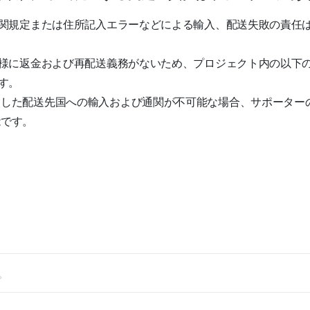
関規定または住所記入エラーなどによる輸入、配送失敗の責任
様に返金および再配送義務がないため、プロジェクト内の以下
す。
定した配送先国への輸入および通関が不可能な場合、サポーター
能です。
。