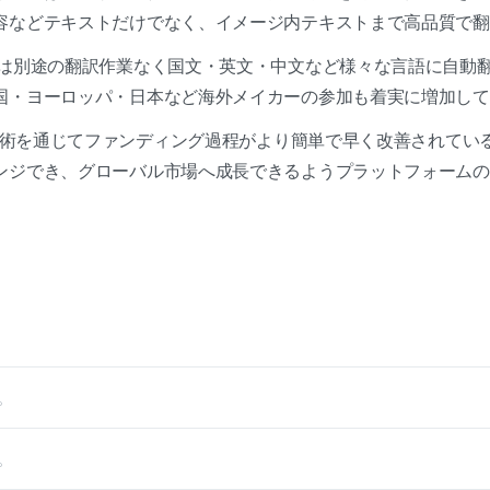
容などテキストだけでなく、イメージ内テキストまで高品質で
は別途の翻訳作業なく国文・英文・中文など様々な言語に自動
国・ヨーロッパ・日本など海外メイカーの参加も着実に増加して
技術を通じてファンディング過程がより簡単で早く改善されている
ンジでき、グローバル市場へ成長できるようプラットフォームの
。
。