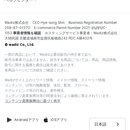
Wadiz株式会社
CEO Hye-sung Shin
Business Registration Number
258-87-01370
E-commerce Permit Number 2021-성남분당C-
1153
事業者情報を確認
ホスティングサービス事業者：Wadiz株式会社
大韓民国 京畿道城南市盆唐区板橋路242 PDC A棟402号
© wadiz Co., Ltd.
一部の商品において、Wadizは通信販売の仲介者であり、
販売当事者ではありません。該当する商品については、商品、商品情報、
取引に関する義務と責任は販売者にあります。
各商品ページにて詳細をご確認ください。
Wadizサイト上のリワード情報、メイカー情報、ストーリー情報、
コンテンツ、UI等の無断複製、送信、配布、クロール、
スクレイピング等の行為は、著作権法、
コンテンツ産業振興法等の関連法令により厳格に禁止されています。
コンテンツ産業振興法に基づく表示
Androidアプリ
iOSアプリ
日本語