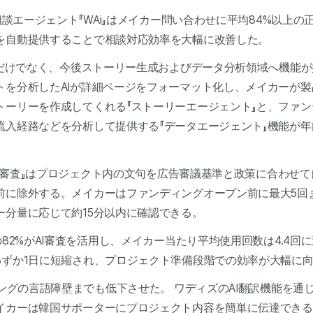
相談エージェント『WAi』はメイカー問い合わせに平均84%以上
を自動提供することで相談対応効率を大幅に改善した。
応だけでなく、今後ストーリー生成およびデータ分析領域へ機能
トを分析したAIが詳細ページをフォーマット化し、メイカーが
トーリーを作成してくれる『ストーリーエージェント』と、ファ
流入経路などを分析して提供する『データエージェント』機能が
AI審査』はプロジェクト内の文句を広告審議基準と政策に合わせ
前に除外する。メイカーはファンディングオープン前に最大5回ま
ー分量に応じて約15分以内に確認できる。
82%がAI審査を活用し、メイカー当たり平均使用回数は4.4回
わずか1日に短縮され、プロジェクト準備段階での効率が大幅に
ングの言語障壁までも低下させた。 ワディズのAI翻訳機能を通
イカーは韓国サポーターにプロジェクト内容を簡単に伝達できる