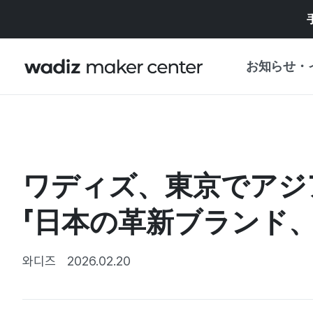
お知らせ・
お知らせ
WADIZ
企画展・特典
ワディズ、東京でアジア
プレスリリース
マイワディズ
企画展カレンダ
「日本の革新ブランド、
重要なお知らせ
セキュリティセ
支援事業
와디즈
2026.02.20