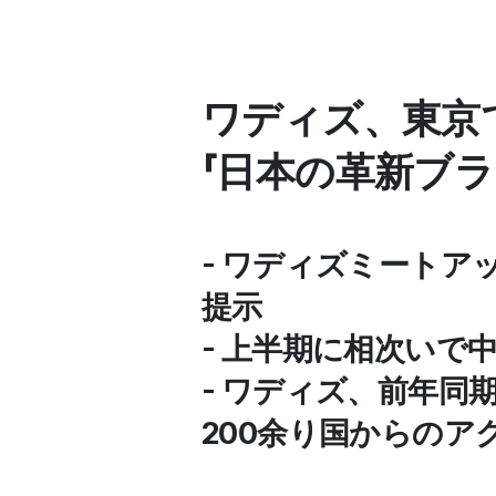
ワディズ、東京で
「日本の革新ブラ
- ワディズミートア
提示
- 上半期に相次い
- ワディズ、前年同
200余り国からのア