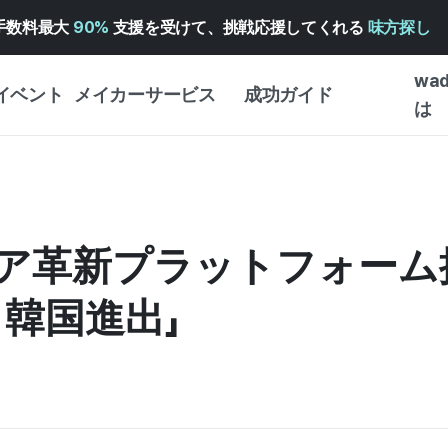
手数料最大
90%
支援を受けて、挑戦応援してくれる
味方探し
wa
イベント
メイカーサービス
成功ガイド
は
メイカー向けサポートサ
クラウドファンディング
はじめ
ービス
成功ガイド
WADIZ 広告センター ↗︎
サービスガイド
タイプ
体験型
革新プラットフォーム拡大
ヘルプセンター ↗︎
WADIZ・スクール
創作型
ー
WADIZアワード ↗︎
成功ストーリー
韓国進出」
ビジネ
ンター
FOR GLOBAL MAKER
クラウ
英語ガイド
・イン
中国語ガイド
韓国語ガイド