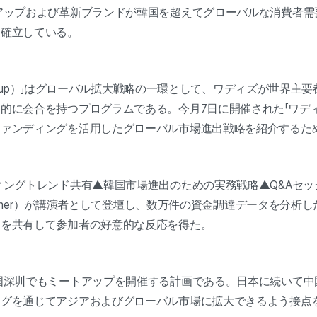
アップおよび革新ブランドが韓国を超えてグローバルな消費者需
を確立している。
Meetup）」はグローバル拡大戦略の一環として、ワディズが世界
的に会合を持つプログラムである。今月7日に開催された「ワデ
ファンディングを活用したグローバル市場進出戦略を紹介するた
ングトレンド共有▲韓国市場進出のための実務戦略▲Q&Aセッ
y Owner）が講演者として登壇し、数万件の資金調達データを分
略を共有して参加者の好意的な反応を得た。
国深圳でもミートアップを開催する計画である。日本に続いて中
ングを通じてアジアおよびグローバル市場に拡大できるよう接点