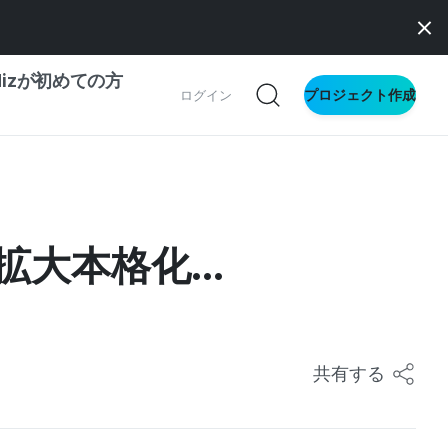
dizが初めての方
プロジェクト作成
ログイン
の一歩ガイド
別ガイド
本格化...
ス向け
ドファンディング
サイト
共有する