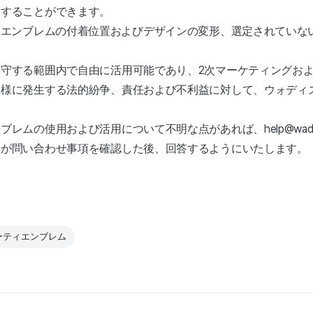
をすることができます。
 : エンブレムの付着位置およびデザインの変形、選定されてい
守する範囲内で自由に活用可能であり、2次マーケティングお
ー様に発生する法的紛争、責任および不利益に対して、ウォディ
レムの使用および活用について不明な点があれば、help@wadi
者が問い合わせ事項を確認した後、回答するようにいたします。
ーティエンブレム
。