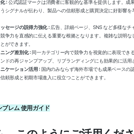
化 :
公式認証マークは消費者に客観的な基準を提供します。成
いうシグナルが伝わり、製品への信頼形成と購買決定に好影響を
ッセージの説得力強化 :
広告、詳細ページ、SNS など多様な
と競争力を直感的に伝える重要な根拠となります。複雑な説明な
ことができます。
ニング差別化 :
同一カテゴリー内で競争力を視覚的に表現でき
ランドの再ジャンプアップ、リブランディングにも効果的に活用
ニケーション活用 :
国内のみならず海外市場でも成果ベースの
ド信頼形成と初期市場進入に役立つことができます。
エンブレム 使用ガイド
ム、このようにご活用くだ