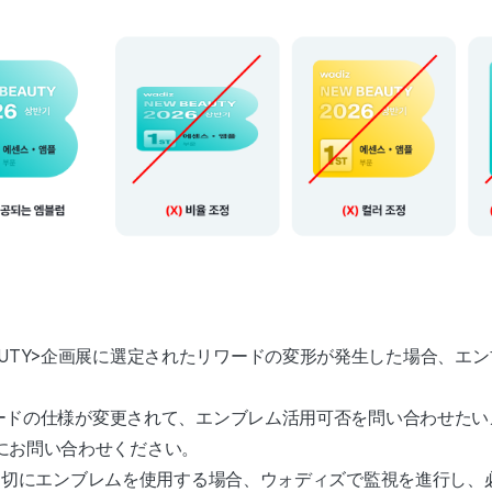
w BEAUTY>企画展に選定されたリワードの変形が発生した場合、
。
ードの仕様が変更されて、エンブレム活用可否を問い合わせたい
z.krにお問い合わせください。
適切にエンブレムを使用する場合、ウォディズで監視を進行し、