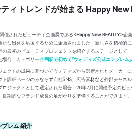
ィトレンドが始まる Happy New B
に開催されたビューティ企画展である
<Happy New BEAUTY>
企
新たな出発を応援するために企画されました。新しさを積極的に探
年の最初のビューティプロジェクトを紹介するステージとして、
た場合、カテゴリー
企画展で初めて「ウォディズ公式エンブレム」
ジェクトの成果に基づいてウォディズから選定されたメーカーに
クト詳細ページのみならず自社SNS、広告素材など外部チャネ
プロジェクトとして選定された場合、26年7月に開催予定のビュ
、長期的なブランド成長の足がかりを準備することができます。
エンブレム 紹介