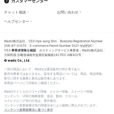
カスタマーセンター
チャット相談
お問い合わせ
ヘルプセンター
Wadiz株式会社
CEO Hye-sung Shin
Business Registration Number
258-87-01370
E-commerce Permit Number 2021-성남분당C-
1153
事業者情報を確認
ホスティングサービス事業者：Wadiz株式会社
大韓民国 京畿道城南市盆唐区板橋路242 PDC A棟402号
© wadiz Co., Ltd.
一部の商品において、Wadizは通信販売の仲介者であり、
販売当事者ではありません。該当する商品については、商品、商品情報、
取引に関する義務と責任は販売者にあります。
各商品ページにて詳細をご確認ください。
Wadizサイト上のリワード情報、メイカー情報、ストーリー情報、
コンテンツ、UI等の無断複製、送信、配布、クロール、
スクレイピング等の行為は、著作権法、
コンテンツ産業振興法等の関連法令により厳格に禁止されています。
コンテンツ産業振興法に基づく表示