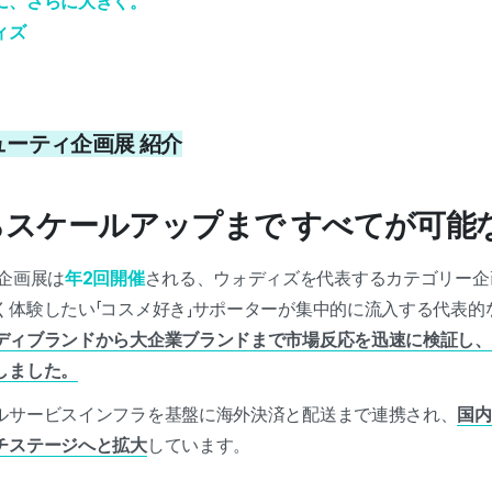
に、さらに大きく。
ィズ
ビューティ企画展 紹介
スケールアップまで すべてが可能
企画展は
年2回開催
される、ウォディズを代表するカテゴリー企
く体験したい「コスメ好き」サポーターが集中的に流入する代表的
ディブランドから大企業ブランドまで市場反応を迅速に検証し、
しました。
ルサービスインフラを基盤に海外決済と配送まで連携され、
国内
チステージへと拡大
しています。