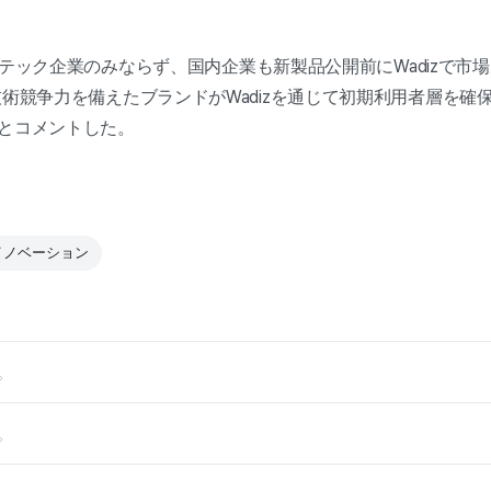
「海外テック企業のみならず、国内企業も新製品公開前にWadizで
技術競争力を備えたブランドがWadizを通じて初期利用者層を確
」とコメントした。
 #イノベーション
。
。