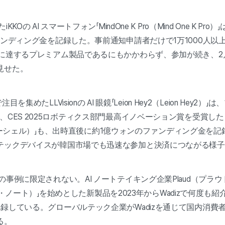
Oの AI スマートフォン「MindOne K Pro（Mind One K Pr
ァンディング金を記録した。事前通知申請者だけで1万1000人以
台に達するプレミアム製品であるにもかかわらず、参加が続き、2
見せた。
目を集めたLLVisionの AI 眼鏡「Leion Hey2（Leion Hey
、CES 2025ロボティクス部門最高イノベーション賞を受賞した 
（ハイパーシェル）」も、出時直後に約1億ウォンのファンディング金を
テックデバイスが韓国市場でも迅速な参加と決済につながる様
事例に限定されない。AI ノートテイキング企業Plaud（プラウ
プラウド・ノート）」を始めとした新製品を2023年からWadizで何度
録している。グローバルテック企業がWadizを通じて国内消費
る。